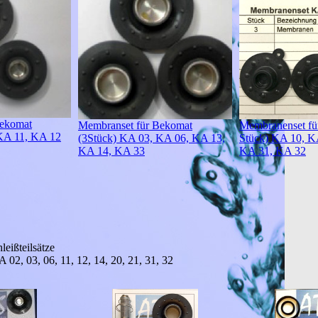
Bekomat
Membranenset fü
Membranset für Bekomat
KA 11, KA 12
Stück) KA 10, K
(3Stück) KA 03, KA 06, KA 13,
KA 31, KA 32
KA 14, KA 33
hleißteilsätze
02, 03, 06, 11, 12, 14, 20, 21, 31, 32