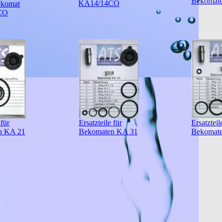
Bekomat
KA14/14CO
ekomat
CO
 für
Ersatzteile für
Ersatzteil
n KA 21
Bekomaten KA 31
Bekomat