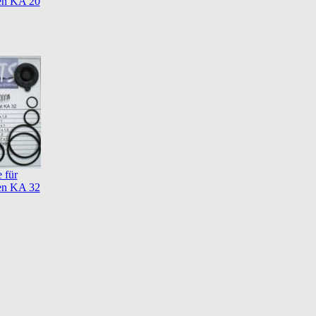
en KA 20
e für
en KA 32