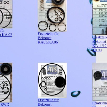
 für
Ersatzteile für
n KA 02
Ersatzteil
Bekomat
Bekomat
KA03/KA06
KA11/12 
12CO
Ersatzteile für
Ersatzteil
Bekomat
le EWD