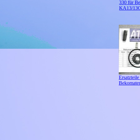
330 für B
KA13/13
Ersatzteile
Bekomate