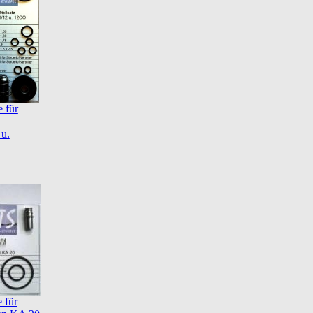
e für
u.
e für